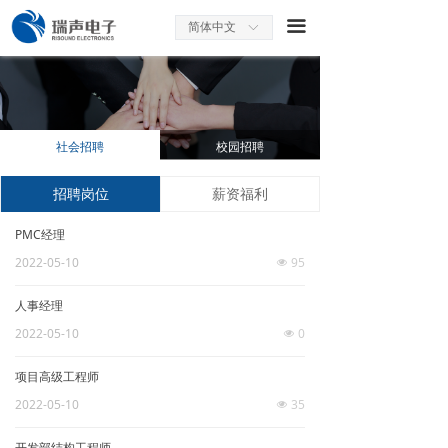
끀
简体中文
ꀅ
社会招聘
校园招聘
招聘岗位
薪资福利
PMC经理
2022-05-10
95
넶
人事经理
2022-05-10
0
넶
项目高级工程师
2022-05-10
35
넶
开发部结构工程师