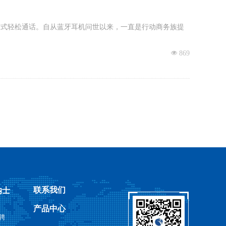
方式轻松通话。自从蓝牙耳机问世以来，一直是行动商务族提
넶
869
联系我们
纳士
产品中心
聘