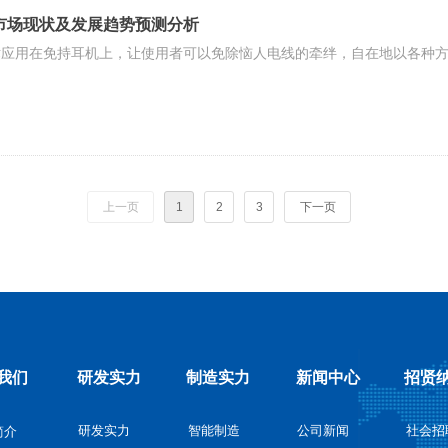
机市场现状及发展趋势预测分析
术应用在免持耳机上，让使用者可以免除恼人电线的牵绊，自在地以各种
上一页
1
2
3
下一页
我们
研发实力
制造实力
新闻中心
招贤
研发实力
智能制造
公司新闻
社会招
简介