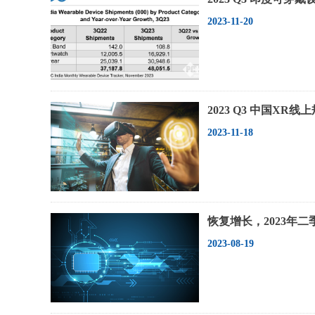
2023-11-20
2023 Q3 中国XR
2023-11-18
恢复增长，2023年二
2023-08-19